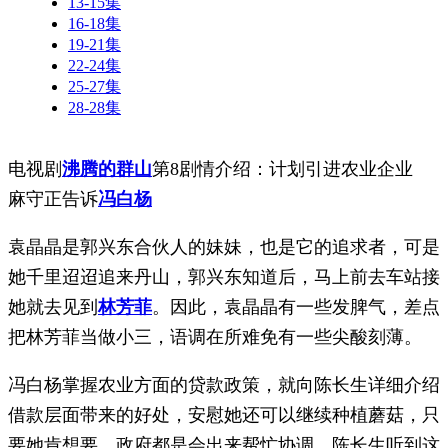
13-15集
16-18集
19-21集
22-24集
25-27集
28-28集
电视剧
沸腾的群山
第8剧情介绍：计划引进农业企业
麻守正告诉
冯白杨
袁晶晶是郭兴东合伙人的妹妹，也是它的追求者，可是
她千里迢迢追来丹山，郭兴东知道后，马上前去车站接
她就去见到
林芳菲
。因此，袁晶晶有一些发脾气，差点
把林芳菲当做小三，语调在所难免有一些尖酸刻薄。
冯白杨掌握农业方面的贷款政策，就向陈长生详细介绍
借款层面带来的好处，安慰她还可以继续种植蘑菇，只
要她肯想要，政府都是会出来帮忙协调。陈长生听到这