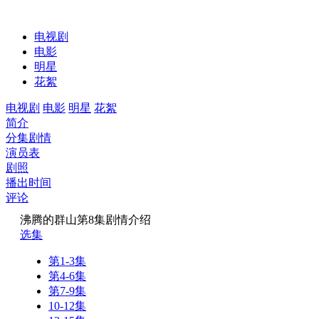
电视剧
电影
明星
花絮
电视剧
电影
明星
花絮
简介
分集剧情
演员表
剧照
播出时间
评论
沸腾的群山第8集剧情介绍
选集
第1-3集
第4-6集
第7-9集
10-12集