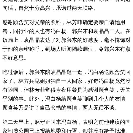
句话，自然十分高兴，承诺过两天联络。
感谢顾含笑对父亲的照料，林芳菲确定要亲自请她用
餐，同行业的人也有冯白杨、郭兴东和袁晶晶三人。在
饭局上，袁晶晶表达了对郭兴东的好感度，毫不掩饰对
于他的亲密称呼，到场人听闻陆续调侃，令郭兴东有点
不好意思。
吃过饭后，郭兴东陪袁晶晶逛一逛，冯白杨送顾含笑回
家了。林方兵见姐姐独自一人回家，好奇冯白杨竟然没
有随同，但林芳菲觉得今夜用餐是为感谢顾含笑，无关
乎别的事。此外，冯白杨给顾含笑聊到几个人的友情，
顾含笑乃是讲了自己念书的事情，两人无话不谈。
第二天早上，麻守正叫来冯白杨，表明之前他建议的国
家地质公园已上报给地委和行署，却并没有给予批准。