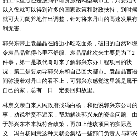
的工作重点还是放到申请资源枯竭型城市上，只要她可
以入役就可以得到许多的国家政策和财政扶持，到时候
就可大刀阔斧地作出调整，针对将来丹山的高速发展有
利无害。
郭兴东带上袁晶晶在路边小吃吃面条，破旧的自然环境
令袁晶晶觉得心里不舒服。袁晶晶此次来主要是为了2
件事，第一是取代哥哥来了解郭兴东办工程项目的状
况；第二是要劝导郭兴东和自己回大都市。袁晶晶言语
间弥漫着对丹山的看不上，可郭兴东感觉这里就是属于
自己的家，总有一日一定要回归故里。
林禀义亲自来人民政府找冯白杨，和他说郭兴东公司的
事，劝说举贤不避亲，帮助解决郭兴东的资金问题。由
于郭兴东本来就符合政策，再加上他该项目的实际意
义，冯白杨同意这种天就会集结一些部门负责人与郭兴