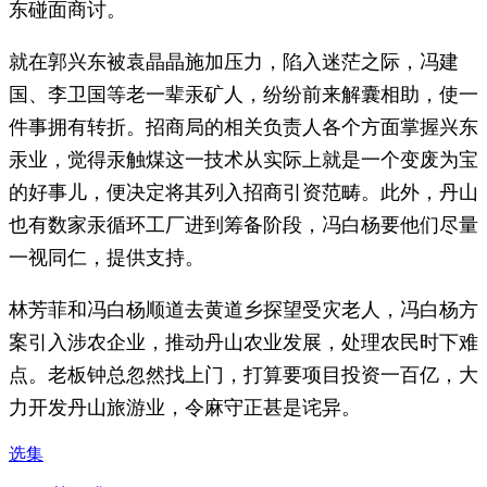
东碰面商讨。
就在郭兴东被袁晶晶施加压力，陷入迷茫之际，冯建
国、李卫国等老一辈汞矿人，纷纷前来解囊相助，使一
件事拥有转折。招商局的相关负责人各个方面掌握兴东
汞业，觉得汞触煤这一技术从实际上就是一个变废为宝
的好事儿，便决定将其列入招商引资范畴。此外，丹山
也有数家汞循环工厂进到筹备阶段，冯白杨要他们尽量
一视同仁，提供支持。
林芳菲和冯白杨顺道去黄道乡探望受灾老人，冯白杨方
案引入涉农企业，推动丹山农业发展，处理农民时下难
点。老板钟总忽然找上门，打算要项目投资一百亿，大
力开发丹山旅游业，令麻守正甚是诧异。
选集