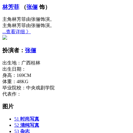
林芳菲
（
张俪
饰）
主角林芳菲由张俪饰演。
主角林芳菲由张俪饰演。
...查看详细 》
扮演者：
张俪
出生地：
广西桂林
出生日期：
身高：
169CM
体重：
48KG
毕业院校：
中央戏剧学院
代表作：
图片
51
时尚写真
52
清纯写真
53
杂志