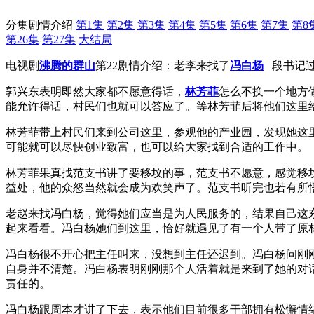
分集剧情介绍
第1集
第2集
第3集
第4集
第5集
第6集
第7集
第8
第26集
第27集
大结局
电视剧
沸腾的群山
第22剧情介绍：老李来找了
冯白杨
段书记过
郭兴东表明即然大家都不愿意得话，
林芳菲
怎么不换一个地方
能允许得话，村民们也就可以答应了。等林芳菲后将他们这里
林芳菲带上村民们来到公司这里，参观他的产业园，发现她这
可能就可以尽快创业致富，也可以给大家找到合适的工作中。
林芳菲果真找范支书讲了要移坟的事，范支书不愿意，感觉移
益处，他的众怒当然就会成为欢笑声了。范支书听完也若有所
老赵来找冯白杨，觉得她们应当是为人民服务的，结果自己这
起来看看。冯白杨她们到这里，恰好就遇见了有一个人带了原
冯白杨很不开心把主任叫来，没想到主任还迟到。冯白杨问刚
自身并不清楚。冯白杨表明刚刚那个人活着就是来到了她的对
责任的。
冯白杨跟周本才讲了下去，表示他们目前很多干部拥有松懈情