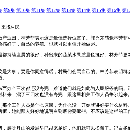
集
第9集
第10集
第11集
第12集
第13集
第14集
第15集
第16集
第1
来找村民
做产业园，林芳菲表示这是最佳选择位置了。郭兴东感觉林芳菲
给搞好了，自己的养殖厂也就可以更强开始做起。
里都持续发展的很好，种出来的蔬菜水果质量也挺好。林芳菲更
坟是大事，要是你同意得话，村民们会骂自己的。林芳菲表明群
悟。
东西办个三次都还没办完，难道他们就是如此为人民服务的吗。
材料来，溜了三四次也没有办完，跟这里相关工作人员争吵起来
刚那个工作人员是什么原因，为什么没一开始就讲好要什么材料
话框，她能跟人好好地说明白到底需要哪些。不应该是这样的工
绪，感觉丹山的发展早已越来越好，他们就可以松懈了。冯白杨