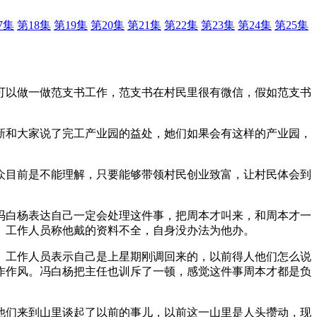
7集
第18集
第19集
第20集
第21集
第22集
第23集
第24集
第25集
可以做一做范支书工作，范支书在村民里很有微信，假如范支书
新和大家说了完工产业园的益处，她们如果会有这样的产业园，
众目前是不能理解，只要能够带领村民创业致富，让村民体会到
冯白杨表达自己一定会处理这件事，把周本才叫来，和周本才一
。工作人员称他戴的资料不全，自身没办法为他办。
。工作人员表示自己是上星期刚调回来的，以前得人他们怎么说
作作风。冯白杨把主任也训斥了一顿，感觉这件事周本才都是负
他们来到山里谈起了以前的事儿，以前这一山里是人头攒动，现