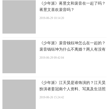
《少年派》蒋昱文和裴音在一起了吗？
蒋昱文喜欢裴音吗？
2019-06-29 10:14:20
《少年派》裴音钱钰坤怎么在一起的？
裴音钱钰坤为什么不离婚？两人有没有
感情？
2019-06-29 09:42:04
《少年派》江天昊是谁饰演的？江天昊
扮演者姜冠南个人资料、写真及生活照
欣赏
2019-06-26 15:24:42