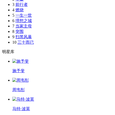
3
前行者
4
燃烧
5
一生一世
6
理想之城
7
当家主母
8
突围
9
扫黑风暴
10
三十而已
明星库
施予斐
周韦彤
马特·波莫