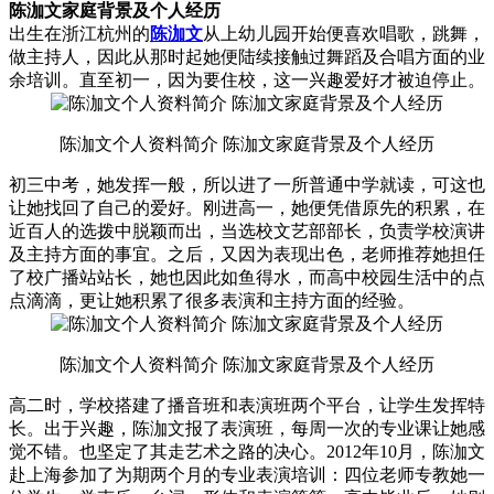
陈泇文家庭背景及个人经历
出生在浙江杭州的
陈泇文
从上幼儿园开始便喜欢唱歌，跳舞，
做主持人，因此从那时起她便陆续接触过舞蹈及合唱方面的业
余培训。直至初一，因为要住校，这一兴趣爱好才被迫停止。
陈泇文个人资料简介 陈泇文家庭背景及个人经历
初三中考，她发挥一般，所以进了一所普通中学就读，可这也
让她找回了自己的爱好。刚进高一，她便凭借原先的积累，在
近百人的选拨中脱颖而出，当选校文艺部部长，负责学校演讲
及主持方面的事宜。之后，又因为表现出色，老师推荐她担任
了校广播站站长，她也因此如鱼得水，而高中校园生活中的点
点滴滴，更让她积累了很多表演和主持方面的经验。
陈泇文个人资料简介 陈泇文家庭背景及个人经历
高二时，学校搭建了播音班和表演班两个平台，让学生发挥特
长。出于兴趣，陈泇文报了表演班，每周一次的专业课让她感
觉不错。也坚定了其走艺术之路的决心。2012年10月，陈泇文
赴上海参加了为期两个月的专业表演培训：四位老师专教她一