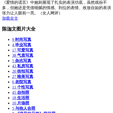
《爱情的谎言》中她则展现了扎实的表演功底，虽然戏份不
多，但她还是凭借细腻的情感、到位的表情、收放自如的表演
张力让人眼前一亮。（女人网评）
加载全文
陈泇文图片大全
9
时尚写真
4
毕业写真
17
可爱写真
38
气质写真
5
杂志写真
43
私房写真
20
街拍写真
27
唯美写真
6
老院写真
11
个性写真
45
自拍照
18
生活照
10
片场照
5
与他人合照