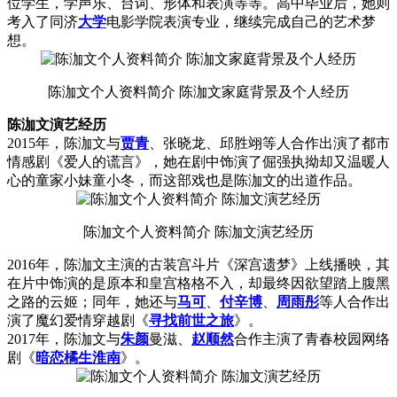
位学生，学声乐、台词、形体和表演等等。高中毕业后，她则
考入了同济
大学
电影学院表演专业，继续完成自己的艺术梦
想。
陈泇文个人资料简介 陈泇文家庭背景及个人经历
陈泇文演艺经历
2015年，陈泇文与
贾青
、张晓龙、邱胜翊等人合作出演了都市
情感剧《爱人的谎言》，她在剧中饰演了倔强执拗却又温暖人
心的童家小妹童小冬，而这部戏也是陈泇文的出道作品。
陈泇文个人资料简介 陈泇文演艺经历
2016年，陈泇文主演的古装宫斗片《深宫遗梦》上线播映，其
在片中饰演的是原本和皇宫格格不入，却最终因欲望踏上腹黑
之路的云姬；同年，她还与
马可
、
付辛博
、
周雨彤
等人合作出
演了魔幻爱情穿越剧《
寻找前世之旅
》。
2017年，陈泇文与
朱颜
曼滋、
赵顺然
合作主演了青春校园网络
剧《
暗恋橘生淮南
》。