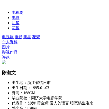
电视剧
电影
明星
花絮
电视剧
电影
明星
花絮
个人资料
图片
影视作品
评论
陈泇文
出生地：
浙江省杭州市
出生日期：
1995-01-03
身高：
168CM
毕业院校：
同济大学电影学院
代表作：
沙海 黄金瞳 爱人的谎言 暗恋橘生淮南
外文名：
Esther