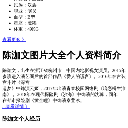
民族：
汉族
职业：
演员
血型：
B型
星座：
魔羯
体重：
49KG
查看更多 》
陈泇文图片大全个人资料简介
陈泇文，出生在浙江省杭州市，中国内地影视女演员。2015年
参演进入演艺圈后的首部作品《爱人的谎言》。2016年在古装
宫斗片《深宫
遗梦》中饰演云姬，2017年出演青春校园网络剧《暗恋橘生淮
南》 。2018年在现代探险剧《沙海》中饰演的沈琼，同年，
在都市探险剧《黄金瞳》中饰演秦萱冰。
...查看详情 》
陈泇文个人经历