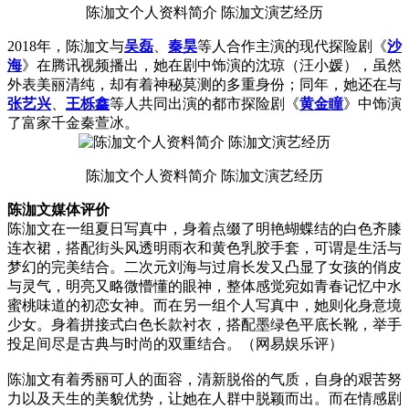
陈泇文个人资料简介 陈泇文演艺经历
2018年，陈泇文与
吴磊
、
秦昊
等人合作主演的现代探险剧《
沙
海
》在腾讯视频播出，她在剧中饰演的沈琼（汪小媛），虽然
外表美丽清纯，却有着神秘莫测的多重身份；同年，她还在与
张艺兴
、
王栎鑫
等人共同出演的都市探险剧《
黄金瞳
》中饰演
了富家千金秦萱冰。
陈泇文个人资料简介 陈泇文演艺经历
陈泇文媒体评价
陈泇文在一组夏日写真中，身着点缀了明艳蝴蝶结的白色齐膝
连衣裙，搭配街头风透明雨衣和黄色乳胶手套，可谓是生活与
梦幻的完美结合。二次元刘海与过肩长发又凸显了女孩的俏皮
与灵气，明亮又略微懵懂的眼神，整体感觉宛如青春记忆中水
蜜桃味道的初恋女神。而在另一组个人写真中，她则化身意境
少女。身着拼接式白色长款衬衣，搭配墨绿色平底长靴，举手
投足间尽是古典与时尚的双重结合。（网易娱乐评）
陈泇文有着秀丽可人的面容，清新脱俗的气质，自身的艰苦努
力以及天生的美貌优势，让她在人群中脱颖而出。而在情感剧