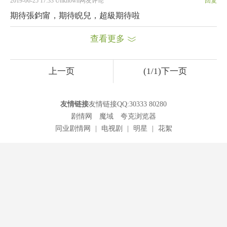
2019-06-25 17:33 Unknown网友评论
回复
期待張鈞甯，期待睨兒，超級期待啦
查看更多
上一页
(1/1)下一页
友情链接
友情链接QQ:30333 80280
剧情网
魔域
夸克浏览器
同业剧情网
|
电视剧
|
明星
|
花絮